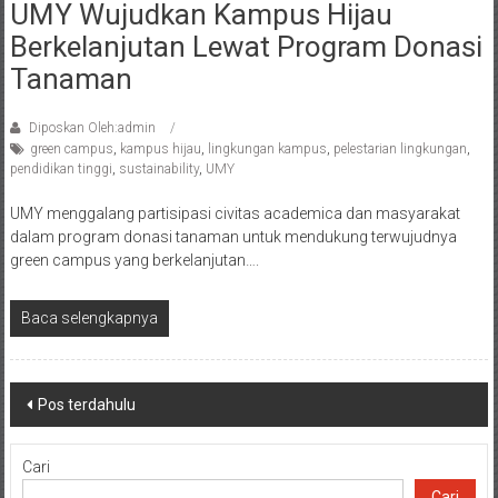
UMY Wujudkan Kampus Hijau
Berkelanjutan Lewat Program Donasi
Tanaman
Diposkan Oleh:admin
green campus
,
kampus hijau
,
lingkungan kampus
,
pelestarian lingkungan
,
pendidikan tinggi
,
sustainability
,
UMY
UMY menggalang partisipasi civitas academica dan masyarakat
dalam program donasi tanaman untuk mendukung terwujudnya
green campus yang berkelanjutan….
Baca selengkapnya
Navigasi
Pos terdahulu
pos
Cari
Cari