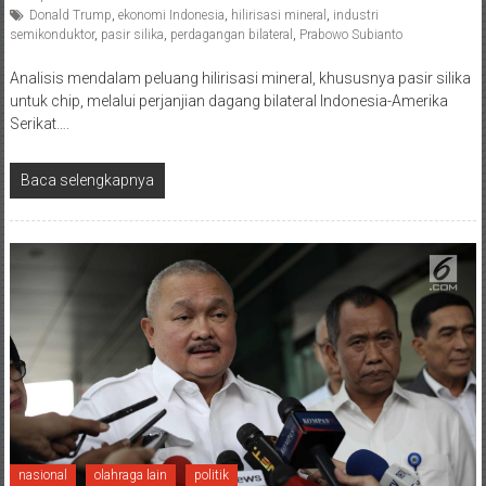
Donald Trump
,
ekonomi Indonesia
,
hilirisasi mineral
,
industri
semikonduktor
,
pasir silika
,
perdagangan bilateral
,
Prabowo Subianto
Analisis mendalam peluang hilirisasi mineral, khususnya pasir silika
untuk chip, melalui perjanjian dagang bilateral Indonesia-Amerika
Serikat….
Baca selengkapnya
nasional
olahraga lain
politik