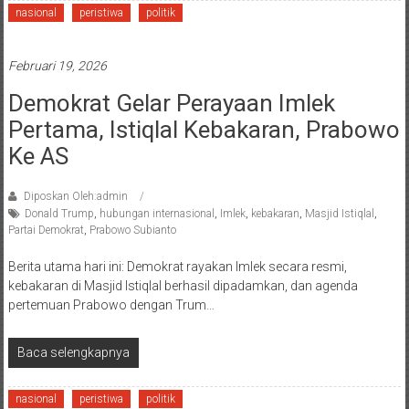
nasional
peristiwa
politik
Februari 19, 2026
Demokrat Gelar Perayaan Imlek
Pertama, Istiqlal Kebakaran, Prabowo
Ke AS
Diposkan Oleh:admin
Donald Trump
,
hubungan internasional
,
Imlek
,
kebakaran
,
Masjid Istiqlal
,
Partai Demokrat
,
Prabowo Subianto
Berita utama hari ini: Demokrat rayakan Imlek secara resmi,
kebakaran di Masjid Istiqlal berhasil dipadamkan, dan agenda
pertemuan Prabowo dengan Trum…
Baca selengkapnya
nasional
peristiwa
politik