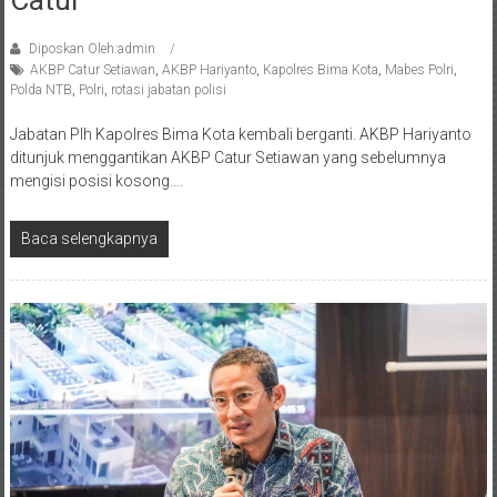
Catur
Diposkan Oleh:admin
AKBP Catur Setiawan
,
AKBP Hariyanto
,
Kapolres Bima Kota
,
Mabes Polri
,
Polda NTB
,
Polri
,
rotasi jabatan polisi
Jabatan Plh Kapolres Bima Kota kembali berganti. AKBP Hariyanto
ditunjuk menggantikan AKBP Catur Setiawan yang sebelumnya
mengisi posisi kosong….
Baca selengkapnya