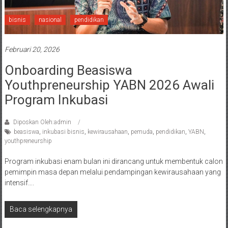
bisnis
nasional
pendidikan
Februari 20, 2026
Onboarding Beasiswa
Youthpreneurship YABN 2026 Awali
Program Inkubasi
Diposkan Oleh:admin
beasiswa
,
inkubasi bisnis
,
kewirausahaan
,
pemuda
,
pendidikan
,
YABN
,
youthpreneurship
Program inkubasi enam bulan ini dirancang untuk membentuk calon
pemimpin masa depan melalui pendampingan kewirausahaan yang
intensif….
Baca selengkapnya