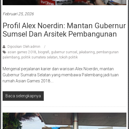
Februari 25, 2026
Profil Alex Noerdin: Mantan Gubernur
Sumsel Dan Arsitek Pembangunan
Diposkan Oleh:admin
asian games 2018
,
biografi
,
gubernur sumsel
,
jakabaring
,
pembangunan
palembang
,
politik sumatera selatan
,
tokoh politik
Mengenal perjalanan karier dan warisan Alex Noerdin, mantan
Gubernur Sumatra Selatan yang membawa Palembang jadi tuan
rumah Asian Games 2018….
Baca selengkapnya