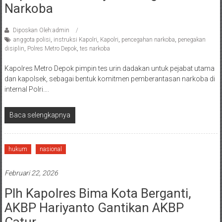
Narkoba
Diposkan Oleh:admin
anggota polisi
,
instruksi Kapolri
,
Kapolri
,
pencegahan narkoba
,
penegakan
disiplin
,
Polres Metro Depok
,
tes narkoba
Kapolres Metro Depok pimpin tes urin dadakan untuk pejabat utama
dan kapolsek, sebagai bentuk komitmen pemberantasan narkoba di
internal Polri….
Baca selengkapnya
hukum
nasional
Februari 22, 2026
Plh Kapolres Bima Kota Berganti,
AKBP Hariyanto Gantikan AKBP