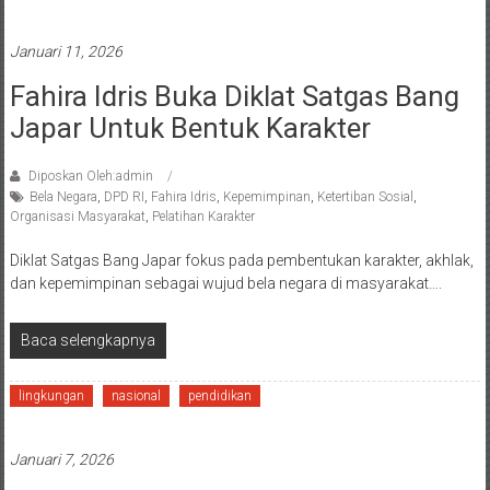
Januari 11, 2026
Fahira Idris Buka Diklat Satgas Bang
Japar Untuk Bentuk Karakter
Diposkan Oleh:admin
Bela Negara
,
DPD RI
,
Fahira Idris
,
Kepemimpinan
,
Ketertiban Sosial
,
Organisasi Masyarakat
,
Pelatihan Karakter
Diklat Satgas Bang Japar fokus pada pembentukan karakter, akhlak,
dan kepemimpinan sebagai wujud bela negara di masyarakat….
Baca selengkapnya
lingkungan
nasional
pendidikan
Januari 7, 2026