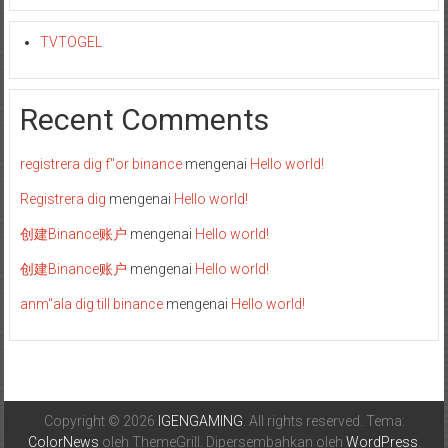
TVTOGEL
Recent Comments
registrera dig f"or binance
mengenai
Hello world!
Registrera dig
mengenai
Hello world!
创建Binance账户
mengenai
Hello world!
创建Binance账户
mengenai
Hello world!
anm"ala dig till binance
mengenai
Hello world!
Copyright © 2026
IGENGAMING
. All rights reserved. Tema:
ColorNews
oleh ThemeGrill. Dipersembahkan oleh
WordPress
.