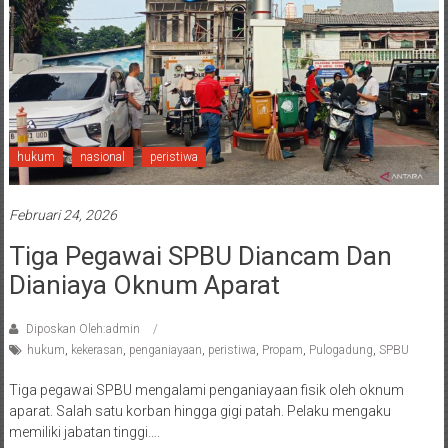
hukum
nasional
peristiwa
Februari 24, 2026
Tiga Pegawai SPBU Diancam Dan
Dianiaya Oknum Aparat
Diposkan Oleh:admin
hukum
,
kekerasan
,
penganiayaan
,
peristiwa
,
Propam
,
Pulogadung
,
SPBU
Tiga pegawai SPBU mengalami penganiayaan fisik oleh oknum
aparat. Salah satu korban hingga gigi patah. Pelaku mengaku
memiliki jabatan tinggi….