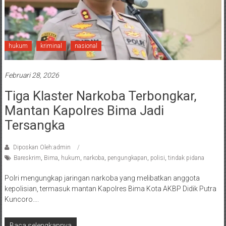
hukum
kriminal
nasional
Februari 28, 2026
Tiga Klaster Narkoba Terbongkar,
Mantan Kapolres Bima Jadi
Tersangka
Diposkan Oleh:admin
Bareskrim
,
Bima
,
hukum
,
narkoba
,
pengungkapan
,
polisi
,
tindak pidana
Polri mengungkap jaringan narkoba yang melibatkan anggota
kepolisian, termasuk mantan Kapolres Bima Kota AKBP Didik Putra
Kuncoro….
Baca selengkapnya