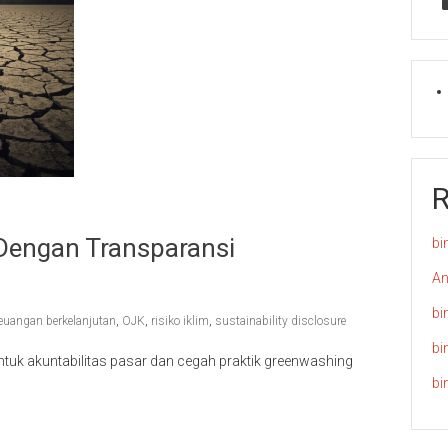
Dengan Transparansi
bi
An
bi
euangan berkelanjutan
,
OJK
,
risiko iklim
,
sustainability disclosure
bi
tuk akuntabilitas pasar dan cegah praktik greenwashing
bi