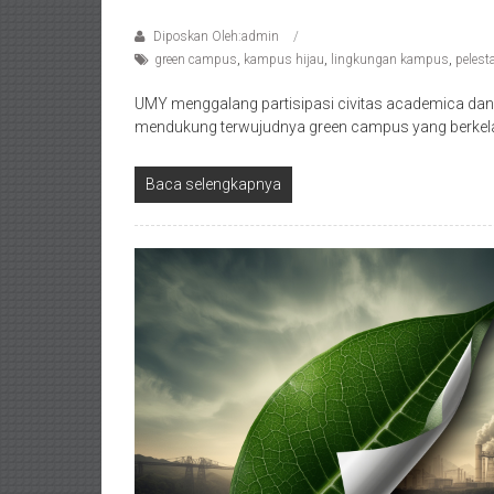
Diposkan Oleh:admin
green campus
,
kampus hijau
,
lingkungan kampus
,
pelest
UMY menggalang partisipasi civitas academica da
mendukung terwujudnya green campus yang berkel
Baca selengkapnya