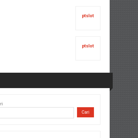
ptslot
ptslot
ri
Cari