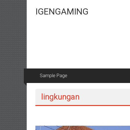
Lompat
ke
IGENGAMING
konten
Sample Page
lingkungan