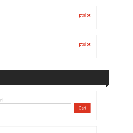
ptslot
ptslot
ri
Cari