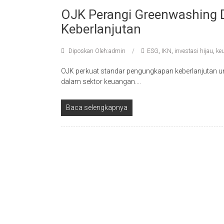
OJK Perangi Greenwashing 
Keberlanjutan
Diposkan Oleh:admin
ESG
,
IKN
,
investasi hijau
,
ke
OJK perkuat standar pengungkapan keberlanjutan un
dalam sektor keuangan….
Baca selengkapnya