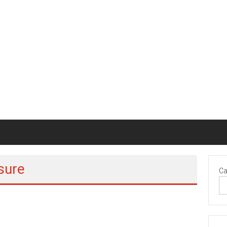
osure
Ca