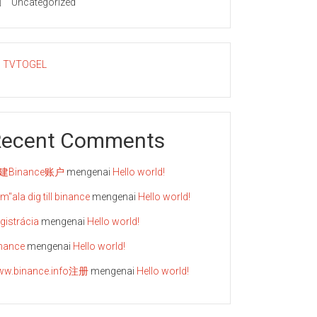
Uncategorized
TVTOGEL
Recent Comments
建Binance账户
mengenai
Hello world!
m"ala dig till binance
mengenai
Hello world!
gistrácia
mengenai
Hello world!
nance
mengenai
Hello world!
w.binance.info注册
mengenai
Hello world!