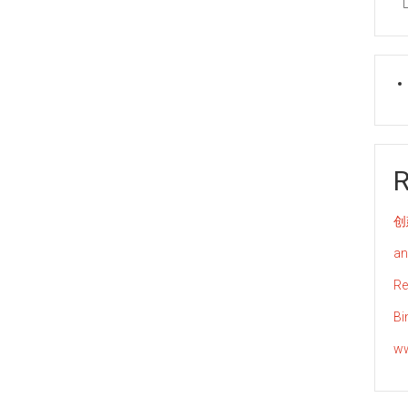
创
an
Re
Bi
ww