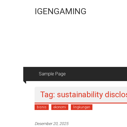
Lompat
ke
IGENGAMING
konten
Sample Page
Tag: sustainability discl
bisnis
ekonomi
lingkungan
Desember 20, 2025