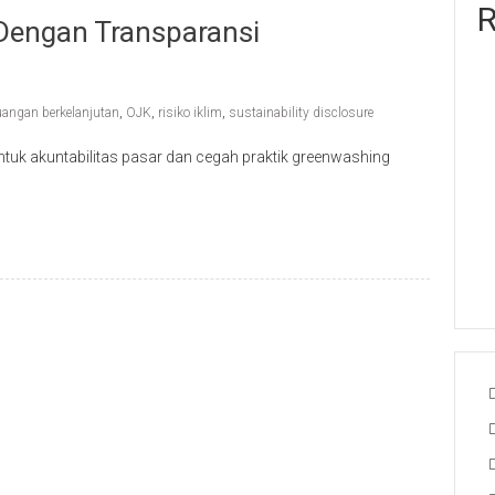
R
Dengan Transparansi
uangan berkelanjutan
,
OJK
,
risiko iklim
,
sustainability disclosure
tuk akuntabilitas pasar dan cegah praktik greenwashing