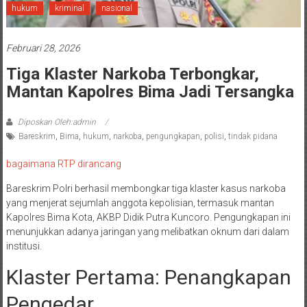
hukum
kriminal
nasional
Februari 28, 2026
Tiga Klaster Narkoba Terbongkar,
Mantan Kapolres Bima Jadi Tersangka
Diposkan Oleh:admin
Bareskrim
,
Bima
,
hukum
,
narkoba
,
pengungkapan
,
polisi
,
tindak pidana
bagaimana RTP dirancang
Bareskrim Polri berhasil membongkar tiga klaster kasus narkoba
yang menjerat sejumlah anggota kepolisian, termasuk mantan
Kapolres Bima Kota, AKBP Didik Putra Kuncoro. Pengungkapan ini
menunjukkan adanya jaringan yang melibatkan oknum dari dalam
institusi.
Klaster Pertama: Penangkapan
Pengedar