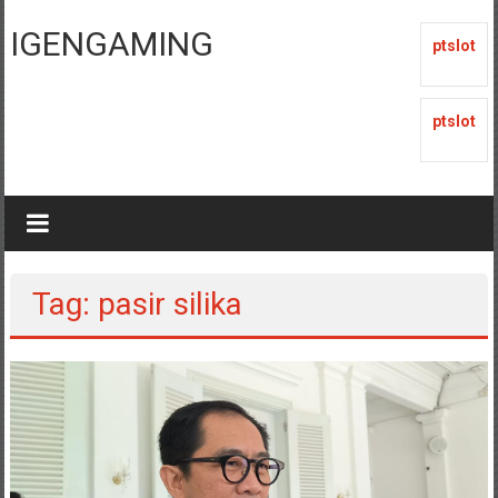
Lompat
ke
IGENGAMING
ptslot
konten
ptslot
Tag: pasir silika