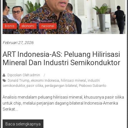
bisnis
ekonomi
nasional
Februari 27, 2026
ART Indonesia-AS: Peluang Hilirisasi
Mineral Dan Industri Semikonduktor
Diposkan Oleh:admin
Donald Trump
,
ekonomi Indonesia
,
hilirisasi mineral
,
industri
semikonduktor
,
pasir silika
,
perdagangan bilateral
,
Prabowo Subianto
Analisis mendalam peluang hilirisasi mineral, khususnya pasir silika
untuk chip, melalui perjanjian dagang bilateral Indonesia-Amerika
Serikat….
Baca selengkapnya