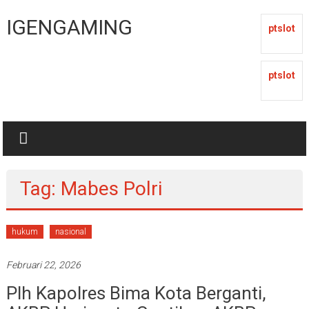
Lompat
ke
IGENGAMING
ptslot
konten
ptslot
Tag: Mabes Polri
hukum
nasional
Februari 22, 2026
Plh Kapolres Bima Kota Berganti,