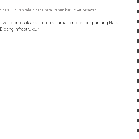
n natal
,
liburan tahun baru
,
natal
,
tahun baru
,
tiket pesawat
wat domestik akan turun selama periode libur panjang Natal
Bidang Infrastruktur