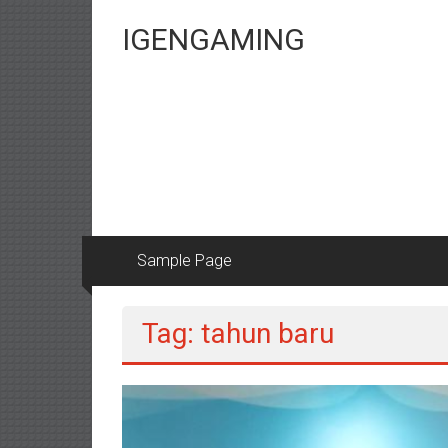
Lompat
ke
IGENGAMING
konten
Sample Page
Tag: tahun baru