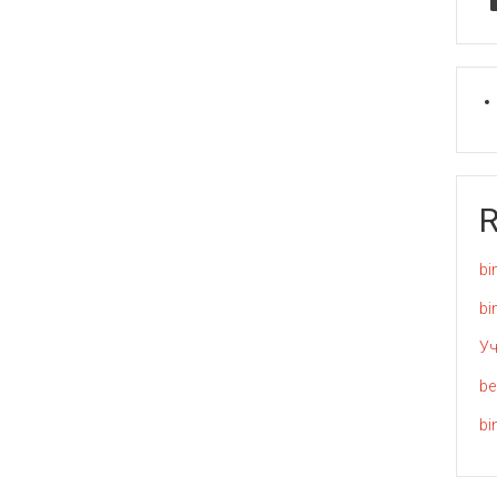
bi
bi
Уч
be
bi