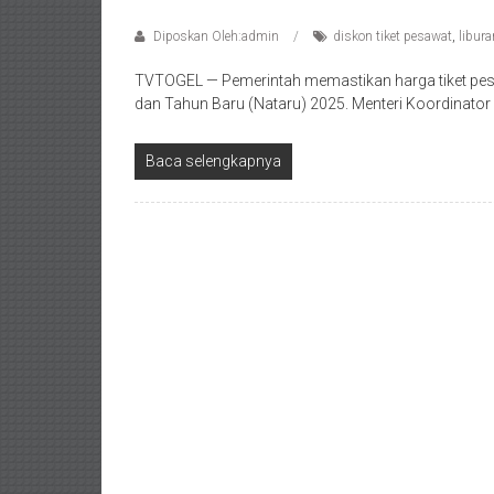
Diposkan Oleh:admin
diskon tiket pesawat
,
libura
TVTOGEL — Pemerintah memastikan harga tiket pesa
dan Tahun Baru (Nataru) 2025. Menteri Koordinator 
Baca selengkapnya