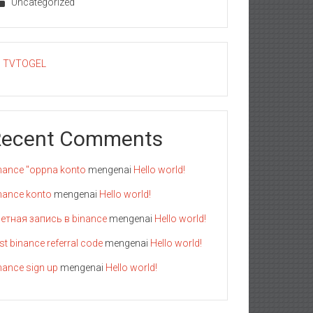
Uncategorized
TVTOGEL
Recent Comments
nance "oppna konto
mengenai
Hello world!
nance konto
mengenai
Hello world!
етная запись в binance
mengenai
Hello world!
st binance referral code
mengenai
Hello world!
nance sign up
mengenai
Hello world!