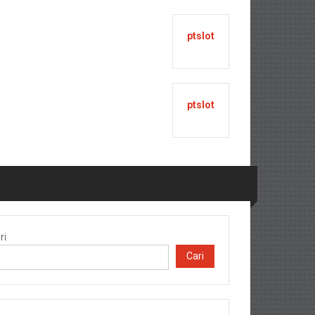
ptslot
ptslot
ri
Cari