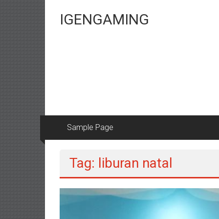
Lompat
ke
IGENGAMING
konten
Sample Page
Tag: liburan natal