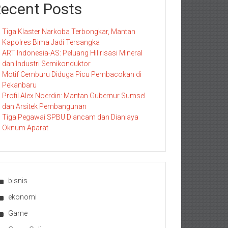
ecent Posts
Tiga Klaster Narkoba Terbongkar, Mantan
Kapolres Bima Jadi Tersangka
ART Indonesia-AS: Peluang Hilirisasi Mineral
dan Industri Semikonduktor
Motif Cemburu Diduga Picu Pembacokan di
Pekanbaru
Profil Alex Noerdin: Mantan Gubernur Sumsel
dan Arsitek Pembangunan
Tiga Pegawai SPBU Diancam dan Dianiaya
Oknum Aparat
bisnis
ekonomi
Game