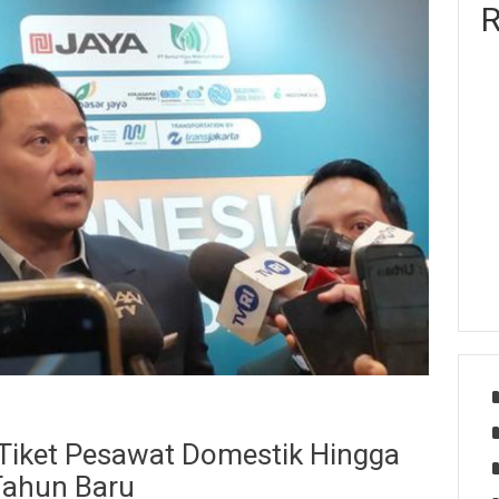
R
Tiket Pesawat Domestik Hingga
Tahun Baru