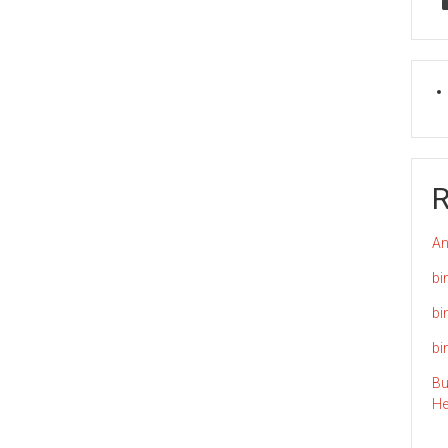
An
bi
bi
bi
Bu
He