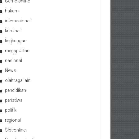
Game Online
hukum
internasional
kriminal
lingkungan
megapolitan
nasional
News
olahraga lain
pendidikan
peristiwa
politik
regional
Slot online