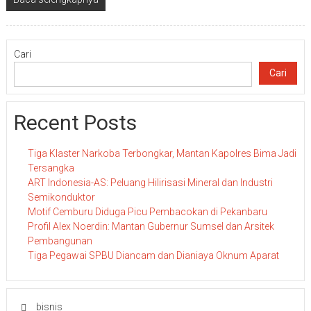
Cari
Cari
Recent Posts
Tiga Klaster Narkoba Terbongkar, Mantan Kapolres Bima Jadi
Tersangka
ART Indonesia-AS: Peluang Hilirisasi Mineral dan Industri
Semikonduktor
Motif Cemburu Diduga Picu Pembacokan di Pekanbaru
Profil Alex Noerdin: Mantan Gubernur Sumsel dan Arsitek
Pembangunan
Tiga Pegawai SPBU Diancam dan Dianiaya Oknum Aparat
bisnis