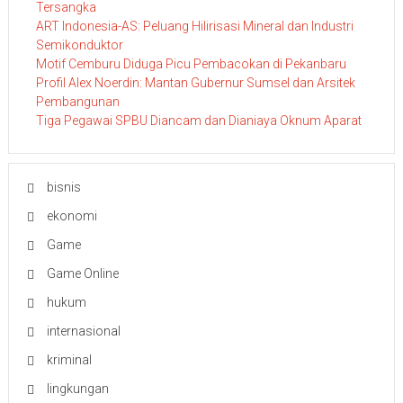
Tersangka
ART Indonesia-AS: Peluang Hilirisasi Mineral dan Industri
Semikonduktor
Motif Cemburu Diduga Picu Pembacokan di Pekanbaru
Profil Alex Noerdin: Mantan Gubernur Sumsel dan Arsitek
Pembangunan
Tiga Pegawai SPBU Diancam dan Dianiaya Oknum Aparat
bisnis
ekonomi
Game
Game Online
hukum
internasional
kriminal
lingkungan