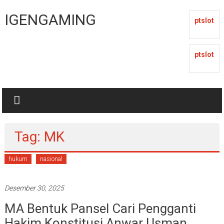
Lompat
ke
IGENGAMING
ptslot
konten
ptslot
Tag: MK
hukum
nasional
Desember 30, 2025
MA Bentuk Pansel Cari Pengganti
Hakim Konstitusi Anwar Usman