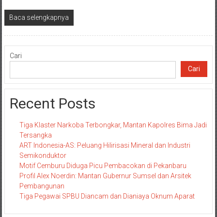
Baca selengkapnya
Cari
Cari
Recent Posts
Tiga Klaster Narkoba Terbongkar, Mantan Kapolres Bima Jadi
Tersangka
ART Indonesia-AS: Peluang Hilirisasi Mineral dan Industri
Semikonduktor
Motif Cemburu Diduga Picu Pembacokan di Pekanbaru
Profil Alex Noerdin: Mantan Gubernur Sumsel dan Arsitek
Pembangunan
Tiga Pegawai SPBU Diancam dan Dianiaya Oknum Aparat