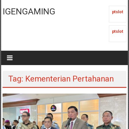
Lompat
ke
IGENGAMING
ptslot
konten
ptslot
Tag: Kementerian Pertahanan