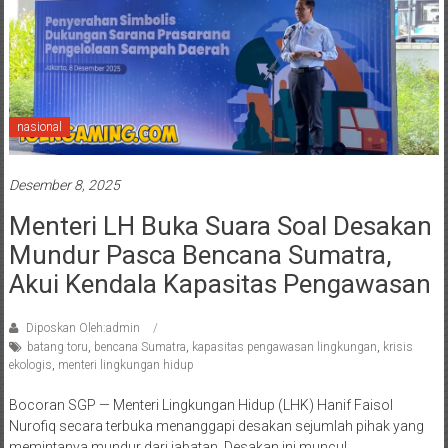
nasional
Desember 8, 2025
Menteri LH Buka Suara Soal Desakan
Mundur Pasca Bencana Sumatra,
Akui Kendala Kapasitas Pengawasan
Diposkan Oleh:admin
batang toru
,
bencana Sumatra
,
kapasitas pengawasan lingkungan
,
krisis
ekologis
,
menteri lingkungan hidup
Bocoran SGP — Menteri Lingkungan Hidup (LHK) Hanif Faisol
Nurofiq secara terbuka menanggapi desakan sejumlah pihak yang
memintanya mundur dari jabatan. Desakan ini muncul