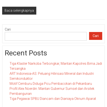
Baca selengkapnya
Cari
Cari
Recent Posts
Tiga Klaster Narkoba Terbongkar, Mantan Kapolres Bima Jadi
Tersangka
ART Indonesia-AS: Peluang Hilirisasi Mineral dan Industri
Semikonduktor
Motif Cemburu Diduga Picu Pembacokan di Pekanbaru
Profil Alex Noerdin: Mantan Gubernur Sumsel dan Arsitek
Pembangunan
Tiga Pegawai SPBU Diancam dan Dianiaya Oknum Aparat