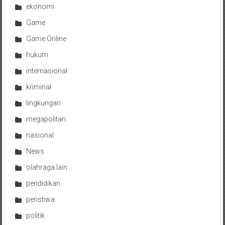
ekonomi
Game
Game Online
hukum
internasional
kriminal
lingkungan
megapolitan
nasional
News
olahraga lain
pendidikan
peristiwa
politik