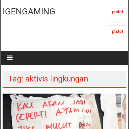
Lompat
ke
IGENGAMING
ptslot
konten
ptslot
Tag: aktivis lingkungan