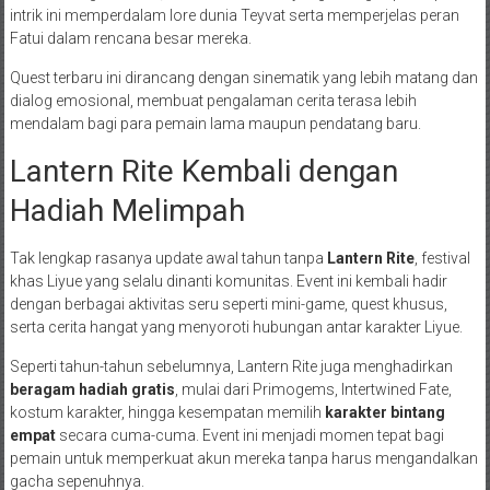
intrik ini memperdalam lore dunia Teyvat serta memperjelas peran
Fatui dalam rencana besar mereka.
Quest terbaru ini dirancang dengan sinematik yang lebih matang dan
dialog emosional, membuat pengalaman cerita terasa lebih
mendalam bagi para pemain lama maupun pendatang baru.
Lantern Rite Kembali dengan
Hadiah Melimpah
Tak lengkap rasanya update awal tahun tanpa
Lantern Rite
, festival
khas Liyue yang selalu dinanti komunitas. Event ini kembali hadir
dengan berbagai aktivitas seru seperti mini-game, quest khusus,
serta cerita hangat yang menyoroti hubungan antar karakter Liyue.
Seperti tahun-tahun sebelumnya, Lantern Rite juga menghadirkan
beragam hadiah gratis
, mulai dari Primogems, Intertwined Fate,
kostum karakter, hingga kesempatan memilih
karakter bintang
empat
secara cuma-cuma. Event ini menjadi momen tepat bagi
pemain untuk memperkuat akun mereka tanpa harus mengandalkan
gacha sepenuhnya.