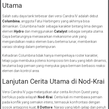
Utama
Salah satu daya tarik terbesar dari versi Candra IV adalah debut
Columbina
, anggota Fatui Harbingers yang akhirnya bisa
dimainkan. Columbina hadir sebagai karakter bintang lima dengan
elemen
Hydro
dan menggunakan
Catalyst
sebagai senjata utama.
Gaya bertarungnya menawarkan mekanisme unik yang
mengandalkan reaksi elemen baru bertema lunar, memberikan
variasi strategi dalam pertempuran.
Kehadiran Columbina tidak hanya memperkaya roster karakter,
tetapi juga membuka potensi komposisi tim baru yang lebih dinamis,
terutama bagi pemain yang menyukai gaya bermain berbasis reaksi
elemen dan kontrol area.
Lanjutan Cerita Utama di Nod-Krai
Versi Candra IV juga melanjutkan alur cerita Archon Quest yang
berfokus pada wilayah
Nod-Krai
. Cerita kali ini membawa pemain
pada konflik yang semakin intens, termasuk konfrontasi dengan
sosok antagonis kuat,
Il Dottore
. Narasi yang lebih gelap dan penuh