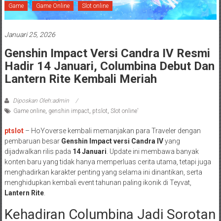
Game
Game Online
Slot online
Januari 25, 2026
Genshin Impact Versi Candra IV Resmi
Hadir 14 Januari, Columbina Debut Dan
Lantern Rite Kembali Meriah
Diposkan Oleh:admin
Game online
,
genshin impact
,
ptslot
,
Slot online'
ptslot
– HoYoverse kembali memanjakan para Traveler dengan
pembaruan besar
Genshin Impact versi Candra IV
yang
dijadwalkan rilis pada
14 Januari
. Update ini membawa banyak
konten baru yang tidak hanya memperluas cerita utama, tetapi juga
menghadirkan karakter penting yang selama ini dinantikan, serta
menghidupkan kembali event tahunan paling ikonik di Teyvat,
Lantern Rite
.
Kehadiran Columbina Jadi Sorotan