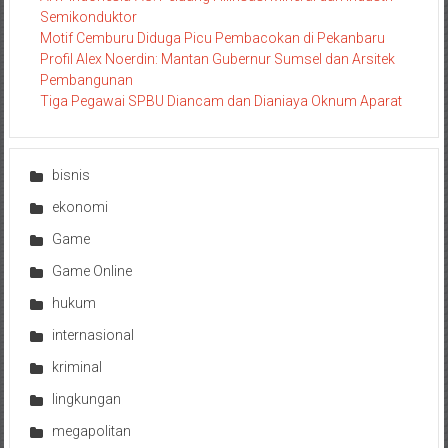
Semikonduktor
Motif Cemburu Diduga Picu Pembacokan di Pekanbaru
Profil Alex Noerdin: Mantan Gubernur Sumsel dan Arsitek
Pembangunan
Tiga Pegawai SPBU Diancam dan Dianiaya Oknum Aparat
bisnis
ekonomi
Game
Game Online
hukum
internasional
kriminal
lingkungan
megapolitan