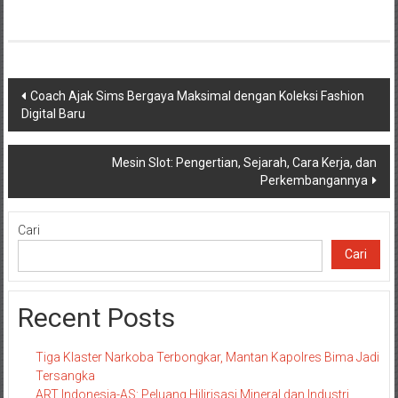
Navigasi
Coach Ajak Sims Bergaya Maksimal dengan Koleksi Fashion
Digital Baru
pos
Mesin Slot: Pengertian, Sejarah, Cara Kerja, dan
Perkembangannya
Cari
Cari
Recent Posts
Tiga Klaster Narkoba Terbongkar, Mantan Kapolres Bima Jadi
Tersangka
ART Indonesia-AS: Peluang Hilirisasi Mineral dan Industri